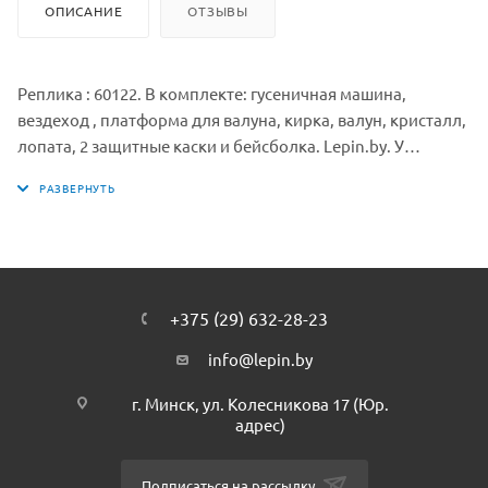
ОПИСАНИЕ
ОТЗЫВЫ
Реплика : 60122. В комплекте: гусеничная машина,
вездеход , платформа для валуна, кирка, валун, кристалл,
лопата, 2 защитные каски и бейсболка. Lepin.by. У
гусеничной машины широкие подвижные гусеницы и
подвижный мощный отбойный молоток, расположенный
сзади. В набор также входят 3 минифигурки -
исследователь вулканов, девушка-водитель вездехода,
работник-вулканолог.
+375 (29) 632-28-23
Размеры гусеничной машины: 11х19х11 см.
info@lepin.by
Платформа для валуна: 4х4х1 см.
г. Минск, ул. Колесникова 17 (Юр.
адрес)
Вездеход: 3х5х4 см.
Подписаться на рассылку