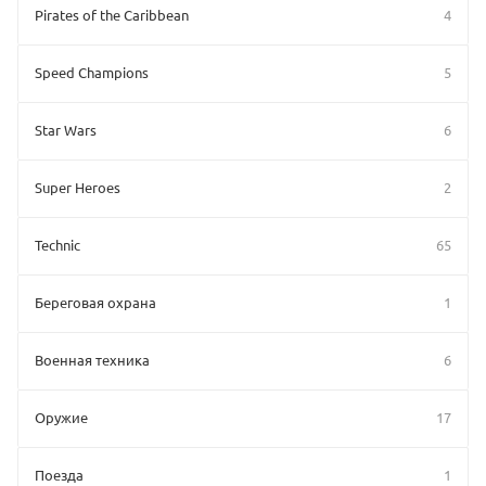
Pirates of the Caribbean
4
Speed Champions
5
Star Wars
6
Super Heroes
2
Technic
65
Береговая охрана
1
Военная техника
6
Оружие
17
Поезда
1