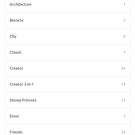
Architecture
1
Bionicle
3
City
6
Classic
7
Creator
43
Creator 3-in-1
14
Disney Princess
15
Elves
7
Friends
54