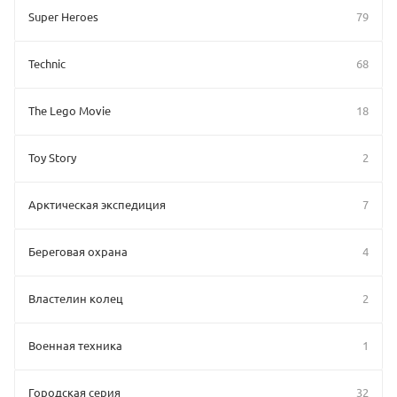
Super Heroes
79
Technic
68
The Lego Movie
18
Toy Story
2
Арктическая экспедиция
7
Береговая охрана
4
Властелин колец
2
Военная техника
1
Городская серия
32