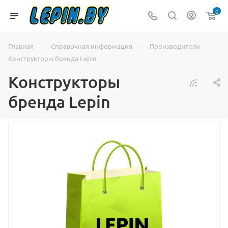
0
—
—
—
Главная
Справочная информация
Производители
Конструкторы бренда Lepin
Конструкторы
бренда Lepin